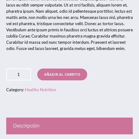
lacus eu nibh semper vulputate. Ut at orci facilisis, aliquam lorem et,
pharetra ipsum. Nam aliquet, odio id pellentesque porttitor, lectus est
mattis ante, non mollis urna leo nec arcu. Maecenas lacus nisl, pharetra
vel est pharetra, tristique consectetur velit. Donec ac tortor lacus.
Vestibulum ante ipsum primis in faucibus orci luctus et ultrices posuere
cubilia Curae; Curabitur maximus pharetra magna gravida efficitur.
Curabitur id massa sed nunc tempor interdum. Praesent et laoreet
odio. Fusce sed lacus laoreet, gravida metus eget, bibendum enim.
AÑADIR AL CARRITO
Category:
Healthy Nutrition
Descripción