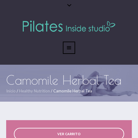
Camomile Herbal Tea
Inicio
/
Healthy Nutrition
/ Camomile Herbal Tea
VER CARRITO