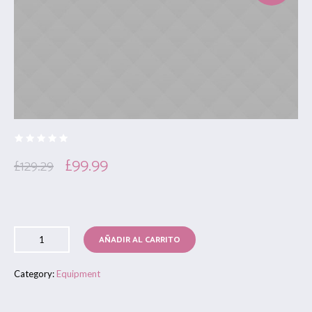
£
99.99
£
129.29
AÑADIR AL CARRITO
Category:
Equipment