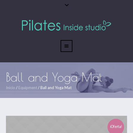
Ball and Yoga Mat
Inicio
/
Equipment
/ Ball and Yoga Mat
¡Oferta!