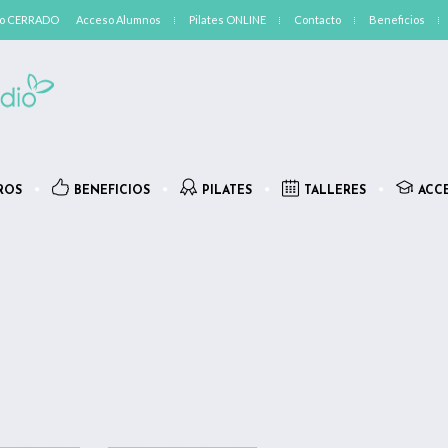
ngo CERRADO
Acceso Alumnos
Pilates ONLINE
Contacto
Beneficios
ROS
BENEFICIOS
PILATES
TALLERES
ACC