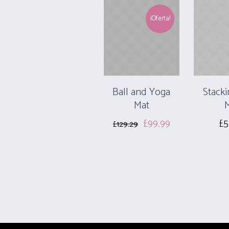
¡Oferta!
Ball and Yoga
Stack
Mat
£
99.99
£
5
£
129.29